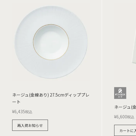
ネージュ(金線あり) 27.5cmディッププレ
ート
ネージュ(
¥
6,435
税込
¥
6,600
税込
再入荷お知らせ
カートに