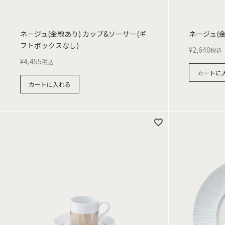
ネージュ(金線あり) カップ&ソーサー(ギ
ネージュ(金
フトボックスなし)
¥
2,640
税込
¥
4,455
税込
カートに
カートに入れる