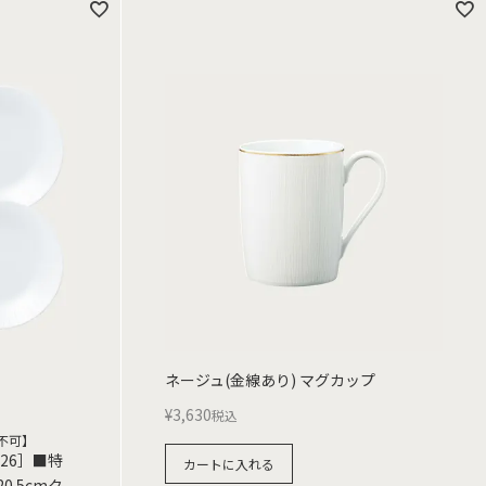
ネージュ(金線あり) マグカップ
¥
3,630
税込
不可】
26］■特
カートに入れる
0.5cmク