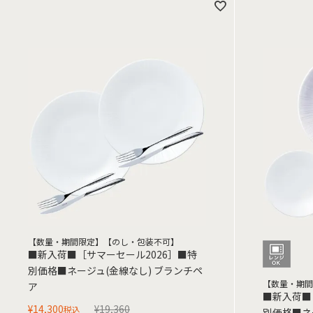
【数量・期間限定】【のし・包装不可】
■新入荷■［サマーセール2026］■特
別価格■ネージュ(金線なし) ブランチペ
【数量・期間
ア
■新入荷■
¥
14,300
¥
19,360
税込
別価格■ネ