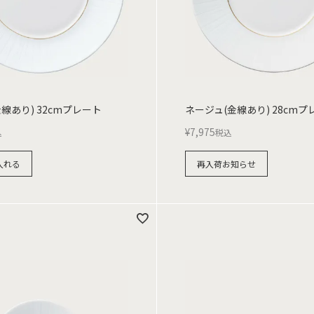
線あり) 32cmプレート
ネージュ(金線あり) 28cmプ
¥
7,975
込
税込
入れる
再入荷お知らせ