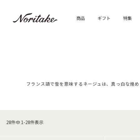
商品
ギフト
特集
フランス語で雪を意味するネージュは、真っ白な煌め
28
件中
1
-
28
件表示