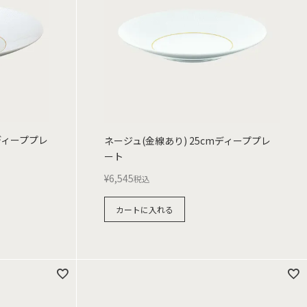
mディーププレ
ネージュ(金線あり) 25cmディーププレ
ート
¥
6,545
税込
カートに入れる