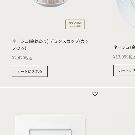
ネージュ(金線あり) デミタスカップ(カッ
ネージュ(金
プのみ)
¥
13,090
税
¥
2,420
税込
カートに
カートに入れる