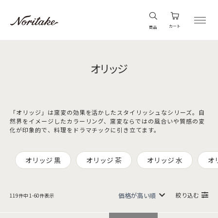
カート
商品
オリッジ
「オリッジ」は窯変の効果を活かしたスタイリッシュなシリーズ。自
然界をイメージしたカラーリング、窯変ならではの風合いや質感の変
化が印象的で、料理をドラマチックに引き立てます。
オリッジ 黒
オリッジ 茶
オリッジ 水
オ
絞り込む
119
件中
1
-
60
件表示