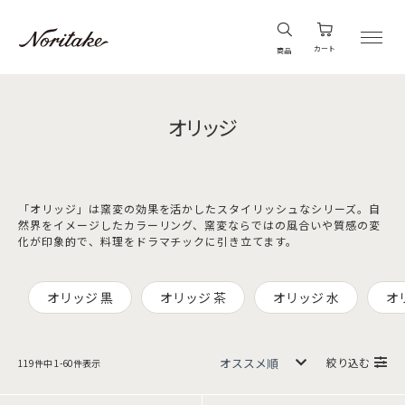
カート
商品
オリッジ
「オリッジ」は窯変の効果を活かしたスタイリッシュなシリーズ。自
然界をイメージしたカラーリング、窯変ならではの風合いや質感の変
化が印象的で、料理をドラマチックに引き立てます。
オリッジ 黒
オリッジ 茶
オリッジ 水
オ
絞り込む
119
件中
1
-
60
件表示