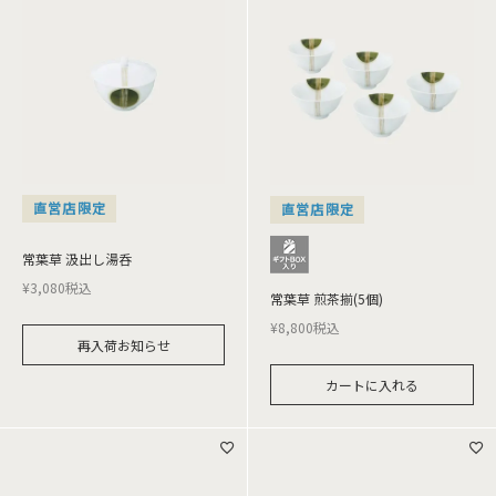
直営店限定
直営店限定
常葉草 汲出し湯呑
¥
3,080
税込
常葉草 煎茶揃(5個)
¥
8,800
税込
再入荷お知らせ
カートに入れる