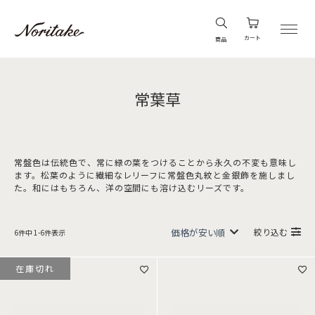
カート
商品
常葉草
常盤色は伝統色で、常に緑の葉をつけることから永久の不変も意味し
ます。松葉のように繊細なレリーフに常盤色丸紋と金銀飾を施しまし
た。和にはもちろん、洋の空間にも溶け込むリーズです。
絞り込む
6
件中
1
-
6
件表示
在庫切れ