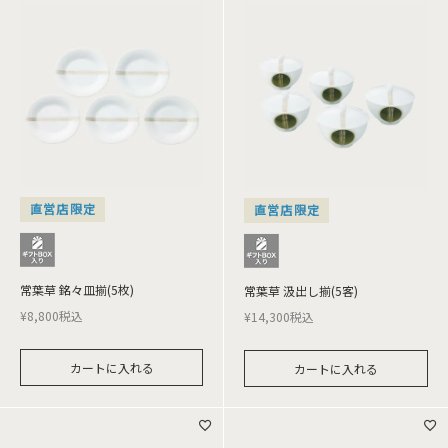
直営店限定
直営店限定
常葉草 銘々皿揃(5枚)
常葉草 汲出し揃(5客)
¥
8,800
税込
¥
14,300
税込
カートに入れる
カートに入れる