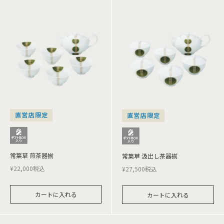
直営店限定
直営店限定
常葉草 煎茶器揃
常葉草 汲出し茶器揃
¥
22,000
税込
¥
27,500
税込
カートに入れる
カートに入れる