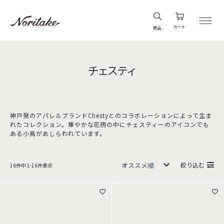
カート
商品
チェスティ
神戸発のアパレルブランドChestyとのコラボレーションによって生ま
れたコレクション。華やかな花柄の中にチェスティーのアイコンでも
ある小鳥があしらわれています。
絞り込む
16
件中
1
-
16
件表示