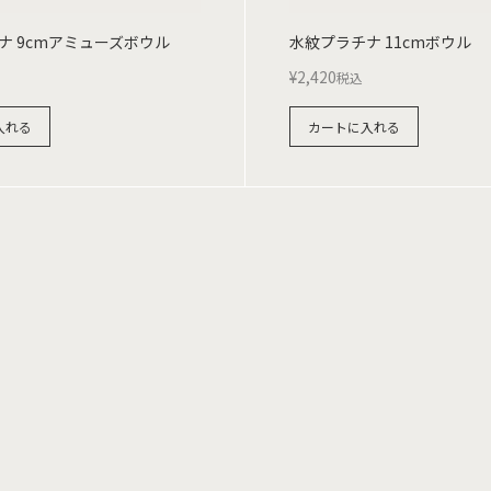
ナ 9cmアミューズボウル
水紋プラチナ 11cmボウル
¥
2,420
税込
入れる
カートに入れる