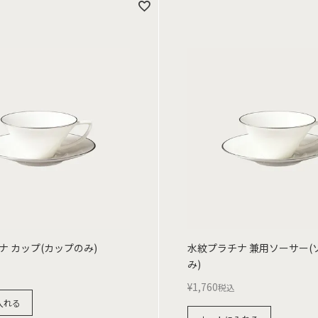
ナ カップ(カップのみ)
水紋プラチナ 兼用ソーサー(
み)
¥
1,760
税込
入れる