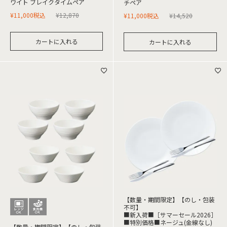
ワイト ブレイクタイムペア
チペア
¥
11,000
税込
¥
12,870
¥
11,000
税込
¥
14,520
カートに入れる
カートに入れる
【数量・期間限定】【のし・包装
不可】
■新入荷■［サマーセール2026］
■特別価格■ネージュ(金線なし)
【数量・期間限定】【のし・包装