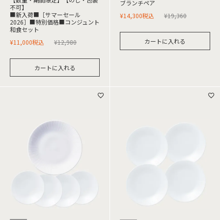
ブランチペア
不可】
■新入荷■［サマーセール
¥
14,300
税込
¥
19,360
2026］■特別価格■コンジュント
和食セット
カートに入れる
¥
11,000
税込
¥
12,980
カートに入れる