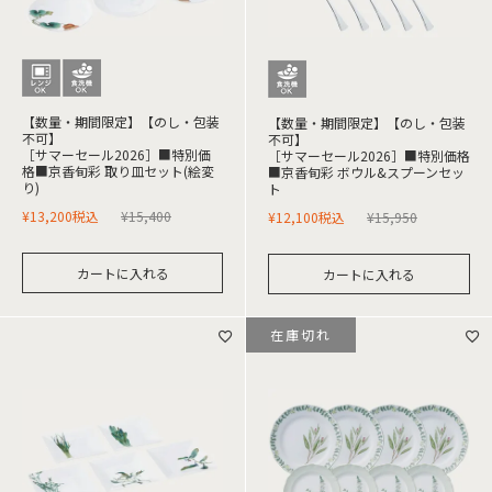
【数量・期間限定】【のし・包装
【数量・期間限定】【のし・包装
不可】
不可】
［サマーセール2026］■特別価
［サマーセール2026］■特別価格
格■京香旬彩 取り皿セット(絵変
■京香旬彩 ボウル&スプーンセッ
り)
ト
¥
13,200
税込
¥
15,400
¥
12,100
税込
¥
15,950
カートに入れる
カートに入れる
在庫切れ