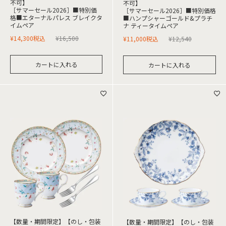
不可】
不可】
［サマーセール2026］■特別価
［サマーセール2026］■特別価格
格■エターナルパレス ブレイクタ
■ハンプシャーゴールド&プラチ
イムペア
ナ ティータイムペア
¥
14,300
税込
¥
16,500
¥
11,000
税込
¥
12,540
カートに入れる
カートに入れる
【数量・期間限定】【のし・包装
【数量・期間限定】【のし・包装