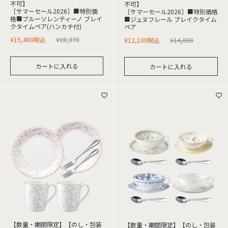
不可】
不可】
［サマーセール2026］■特別価
［サマーセール2026］■特別価格
格■ブルーソレンティーノ ブレイ
■ジュヌフレール ブレイクタイム
クタイムペア(ハンカチ付)
ペア
¥
15,400
税込
¥
18,370
¥
12,100
税込
¥
14,080
カートに入れる
カートに入れる
【数量・期間限定】【のし・包装
【数量・期間限定】【のし・包装