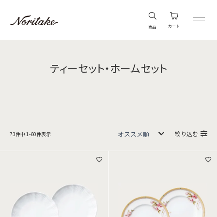
カート
商品
ティーセット・ホームセット
絞り込む
73
件中
1
-
60
件表示