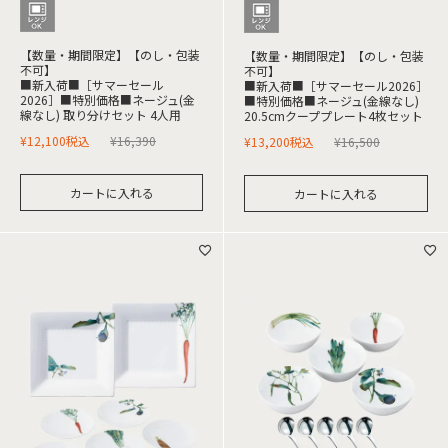
【数量・期間限定】【のし・包装
【数量・期間限定】【のし・包装
不可】
不可】
■新入荷■［サマーセール
■新入荷■［サマーセール2026］
2026］■特別価格■ネージュ(金
■特別価格■ネージュ(金線なし)
線なし) 取り分けセット 4人用
20.5cmクーププレート4枚セット
¥
12,100
税込
¥
16,390
¥
13,200
税込
¥
16,500
カートに入れる
カートに入れる