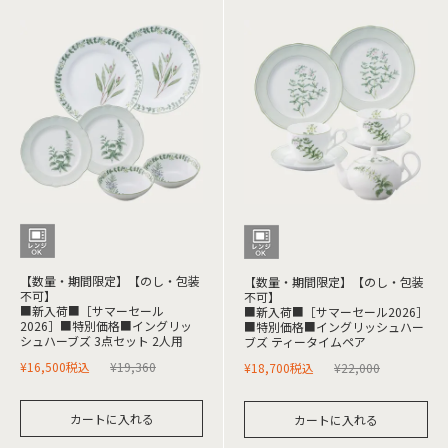
【数量・期間限定】【のし・包装
【数量・期間限定】【のし・包装
不可】
不可】
■新入荷■［サマーセール
■新入荷■［サマーセール2026］
2026］■特別価格■イングリッ
■特別価格■イングリッシュハー
シュハーブズ 3点セット 2人用
ブズ ティータイムペア
¥
16,500
税込
¥
19,360
¥
18,700
税込
¥
22,000
カートに入れる
カートに入れる