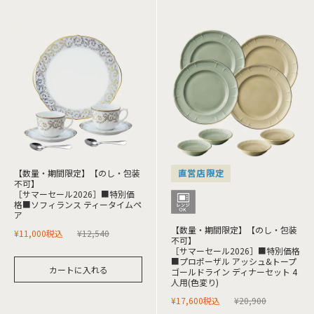
【数量・期間限定】【のし・包装
直営店限定
不可】
［サマーセール2026］■特別価
格■ソフィランス ティータイムペ
ア
【数量・期間限定】【のし・包装
¥
11,000
税込
¥
12,540
不可】
［サマーセール2026］■特別価格
■プロポーザル アッシュ&トープ
カートに入れる
ゴールドライン ディナーセット 4
人用(色変り)
¥
17,600
税込
¥
20,900