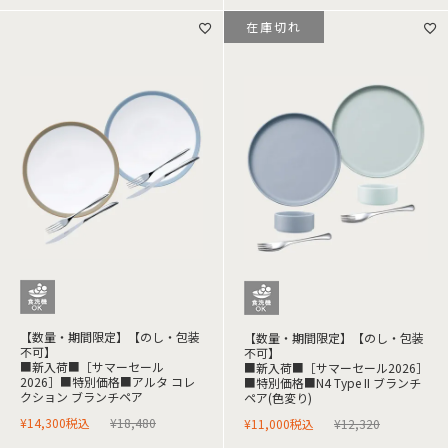
在庫切れ
【数量・期間限定】【のし・包装
【数量・期間限定】【のし・包装
不可】
不可】
■新入荷■［サマーセール
■新入荷■［サマーセール2026］
2026］■特別価格■アルタ コレ
■特別価格■N4 Type II ブランチ
クション ブランチペア
ペア(色変り)
¥
14,300
税込
¥
18,480
¥
11,000
税込
¥
12,320