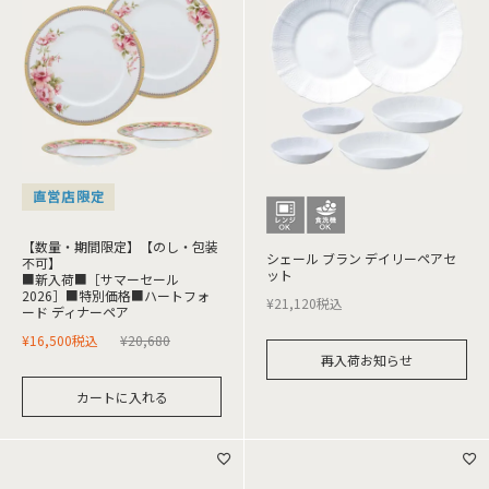
直営店限定
【数量・期間限定】【のし・包装
シェール ブラン デイリーペアセ
不可】
ット
■新入荷■［サマーセール
2026］■特別価格■ハートフォ
¥
21,120
税込
ード ディナーペア
¥
16,500
税込
¥
20,680
再入荷お知らせ
カートに入れる