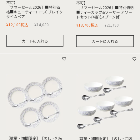
不可】
不可】
［サマーセール2026］■特別価
［サマーセール2026］■特別価格
格■キューティーローズ ブレイク
■ティーカップ&ソーサー アソー
タイムペア
トセット(4客)(スプーン付)
¥
12,100
税込
¥
14,080
¥
18,700
税込
¥
21,780
カートに入れる
カートに入れる
【数量・期間限定】【のし・包装
【数量・期間限定】【のし・包装