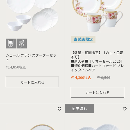
直営店限定
【数量・期間限定】【のし・包装
シェール ブラン スターターセッ
不可】
ト
■新入荷■［サマーセール2026］
■特別価格■ハートフォード ブレ
¥
14,850
税込
イクタイムペア
¥
14,300
税込
¥
16,500
カートに入れる
カートに入れる
在庫切れ