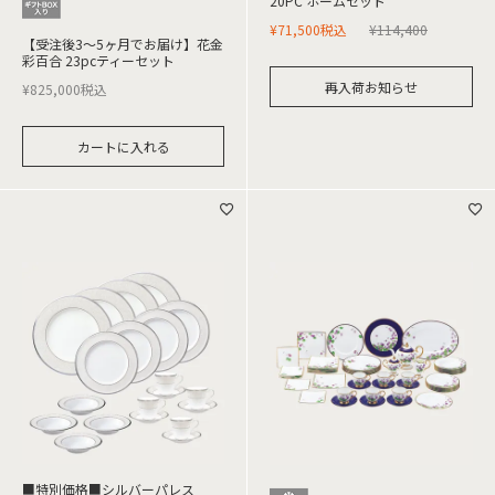
20PC ホームセット
¥
71,500
税込
¥
114,400
【受注後3～5ヶ月でお届け】花金
彩百合 23pcティーセット
再入荷お知らせ
¥
825,000
税込
カートに入れる
■特別価格■シルバーパレス