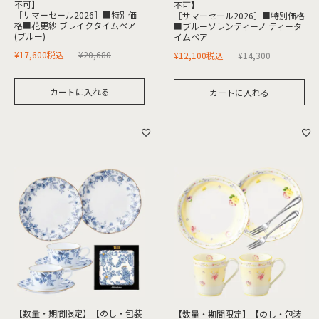
不可】
不可】
［サマーセール2026］■特別価
［サマーセール2026］■特別価格
格■花更紗 ブレイクタイムペア
■ブルーソレンティーノ ティータ
(ブルー)
イムペア
¥
17,600
税込
¥
20,680
¥
12,100
税込
¥
14,300
カートに入れる
カートに入れる
【数量・期間限定】【のし・包装
【数量・期間限定】【のし・包装