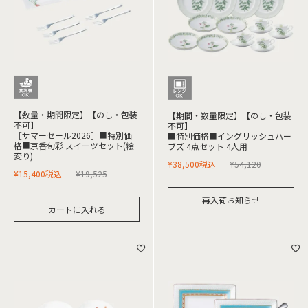
【数量・期間限定】【のし・包装
【期間・数量限定】【のし・包装
不可】
不可】
［サマーセール2026］■特別価
■特別価格■イングリッシュハー
格■京香旬彩 スイーツセット(絵
ブズ 4点セット 4人用
変り)
¥
38,500
税込
¥
54,120
¥
15,400
税込
¥
19,525
再入荷お知らせ
カートに入れる