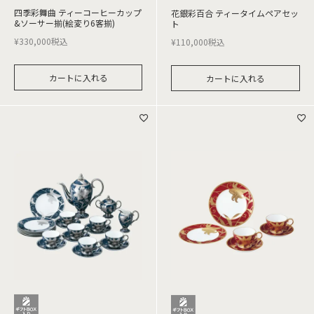
四季彩舞曲 ティーコーヒーカップ
花銀彩百合 ティータイムペアセッ
&ソーサー揃(絵変り6客揃)
ト
¥
330,000
税込
¥
110,000
税込
カートに入れる
カートに入れる