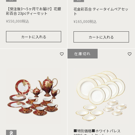
【受注後3～5ヶ月でお届け】花銀
花金彩百合 ティータイムペアセッ
彩百合 23pcティーセット
ト
¥
550,000
税込
¥
165,000
税込
カートに入れる
カートに入れる
在庫切れ
■特別価格■ホワイトパレス