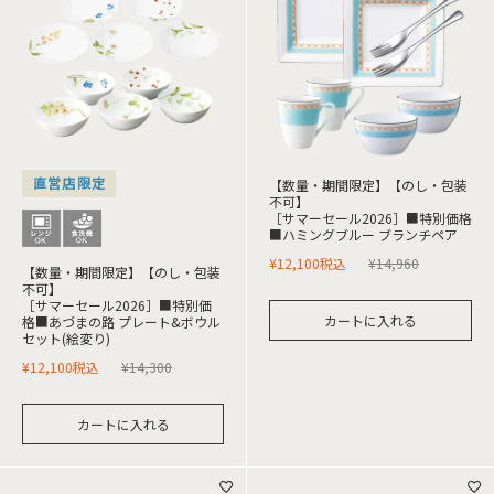
直営店限定
【数量・期間限定】【のし・包装
不可】
［サマーセール2026］■特別価格
■ハミングブルー ブランチペア
¥
12,100
税込
¥
14,960
【数量・期間限定】【のし・包装
不可】
［サマーセール2026］■特別価
カートに入れる
格■あづまの路 プレート&ボウル
セット(絵変り)
¥
12,100
税込
¥
14,300
カートに入れる