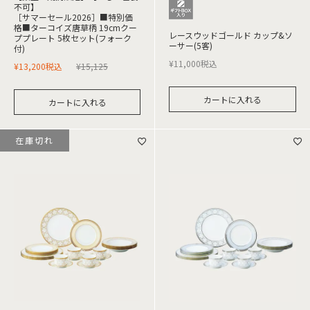
不可】
［サマーセール2026］■特別価
格■ターコイズ唐草柄 19cmクー
レースウッドゴールド カップ&ソ
ププレート 5枚セット(フォーク
ーサー(5客)
付)
¥
11,000
税込
¥
13,200
税込
¥
15,125
カートに入れる
カートに入れる
在庫切れ