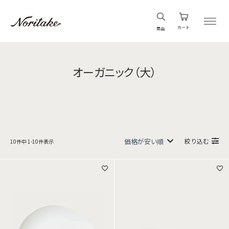
カート
商品
オーガニック（大）
絞り込む
10
件中
1
-
10
件表示