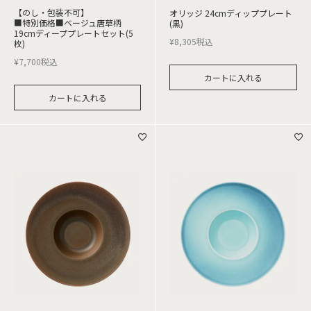
【のし・包装不可】
オリッジ 24cmディッププレート
■特別価格■ベージュ唐草柄
(黒)
19cmディーププレートセット(5
¥
8,305
税込
枚)
¥
7,700
税込
カートに入れる
カートに入れる