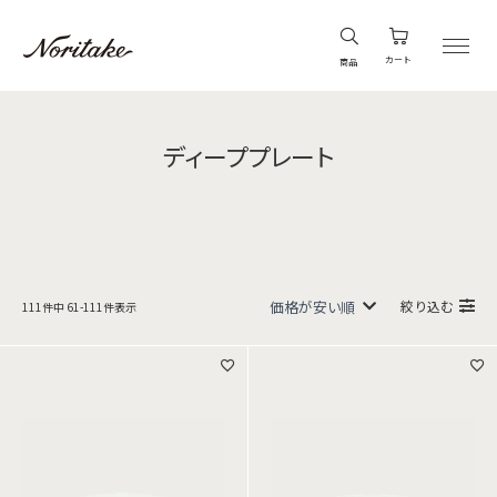
カート
商品
ディーププレート
絞り込む
111
件中
61
-
111
件表示