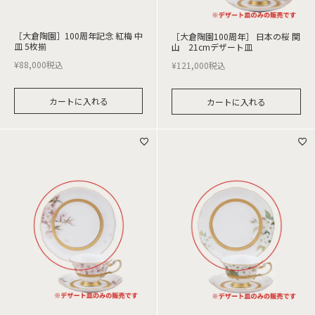
［大倉陶園］100周年記念 紅梅 中
［大倉陶園100周年］ 日本の桜 関
皿 5枚揃
山 21cmデザート皿
¥
88,000
税込
¥
121,000
税込
カートに入れる
カートに入れる