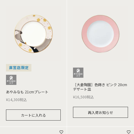
直営店限定
［大倉陶園］色蒔き ピンク 20cm
デザート皿
あやみなも 21cmプレート
¥
16,500
税込
¥
14,300
税込
再入荷お知らせ
カートに入れる