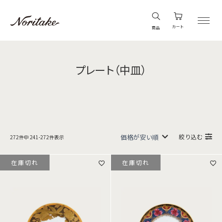
カート
商品
プレート（中皿）
絞り込む
272
件中
241
-
272
件表示
在庫切れ
在庫切れ