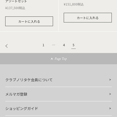
アソートセット
¥
151,800
税込
¥
137,500
税込
カートに入れる
カートに入れる
5
1
…
4
Page Top
クラブノリタケ会員について
メルマガ登録
ショッピングガイド