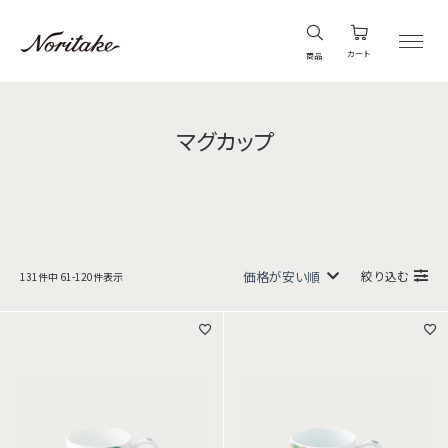
カート
商品
マグカップ
絞り込む
131
件中
61
-
120
件表示