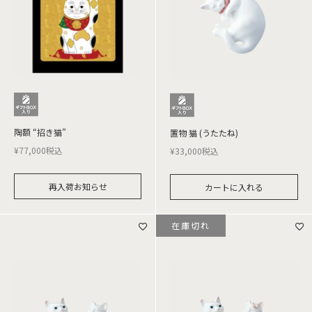
陶額 “招き猫”
置物 猫 (うたたね)
¥
77,000
税込
¥
33,000
税込
再入荷お知らせ
カートに入れる
在庫切れ