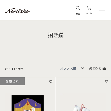
カート
商品
招き猫
絞り込む
8
件中
1
-
8
件表示
在庫切れ