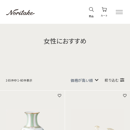
カート
商品
女性におすすめ
絞り込む
165
件中
1
-
60
件表示