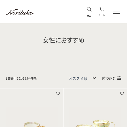
カート
商品
女性におすすめ
絞り込む
165
件中
121
-
165
件表示