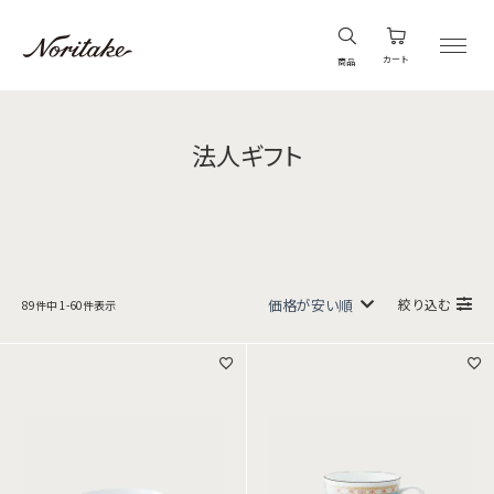
カート
商品
法人ギフト
絞り込む
89
件中
1
-
60
件表示