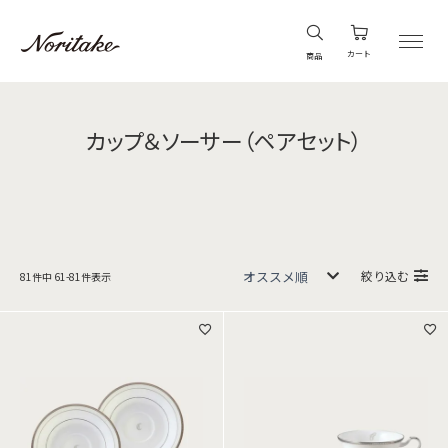
カート
商品
カップ＆ソーサー（ペアセット）
絞り込む
81
件中
61
-
81
件表示