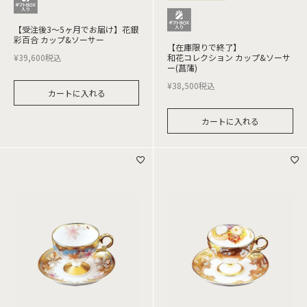
【受注後3～5ヶ月でお届け】花銀
彩百合 カップ&ソーサー
【在庫限りで終了】
¥
39,600
税込
和花コレクション カップ&ソーサ
ー(菖蒲)
¥
38,500
税込
カートに入れる
カートに入れる