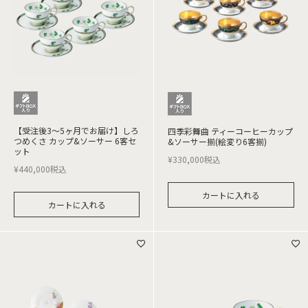
【受注後3～5ヶ月でお届け】しろ
四季彩舞曲 ティーコーヒーカップ
つめくさ カップ&ソーサー 6客セ
&ソーサー揃(絵変り6客揃)
ット
¥
330,000
税込
¥
440,000
税込
カートに入れる
カートに入れる