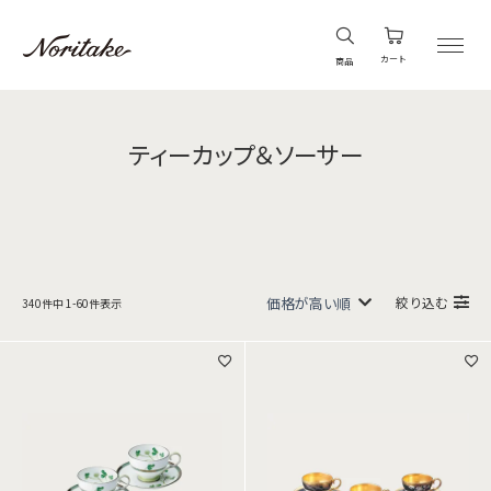
カート
商品
ティーカップ＆ソーサー
絞り込む
340
件中
1
-
60
件表示