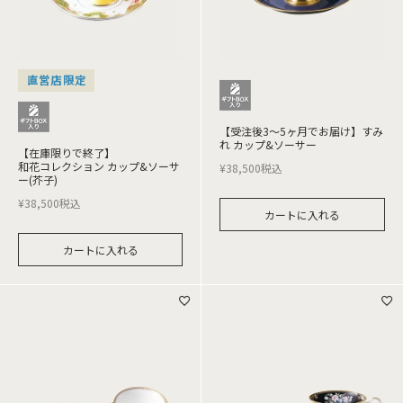
直営店限定
【受注後3～5ヶ月でお届け】すみ
れ カップ&ソーサー
【在庫限りで終了】
和花コレクション カップ&ソーサ
¥
38,500
税込
ー(芥子)
¥
38,500
税込
カートに入れる
カートに入れる