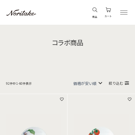
カート
商品
コラボ商品
絞り込む
92
件中
1
-
60
件表示