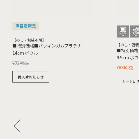
直営店限定
【のし・包装不可】
【のし・包装
■特別価格■バッキンガムプラチナ
■特別価格■
14cm ボウル
9.5cm ボ
¥
924
税込
¥
886
税込
再入荷お知らせ
カートに