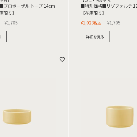
不可】
【のし・包装不可】
プロポーザル トープ 14cm
■特別価格■リゾフォルテ 1
庫限り】
【在庫限り】
¥
1,705
¥
1,023
¥
1,705
税込
る
詳細を見る