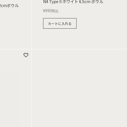
N4 Type II ホワイト 6.5cm ボウル
2cmボウル
¥
990
税込
カートに入れる