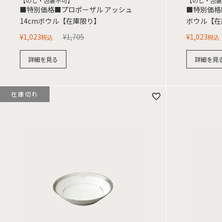
【のし・包装不可】
【のし・包装
■特別価格■プロポーザル アッシュ
■特別価格■
14cmボウル【在庫限り】
ボウル【在
¥
1,023
¥
1,705
¥
1,023
税込
税込
詳細を見る
詳細を見
在庫切れ