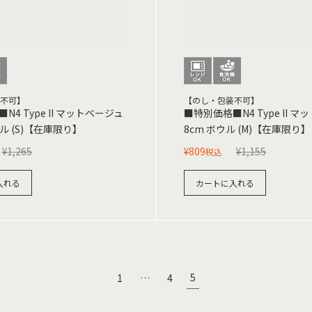
不可】
【のし・包装不可】
N4 Type II マットベージュ
■特別価格■N4 Type II 
ウル (S)【在庫限り】
8cm ボウル (M)【在庫限り】
¥
1,265
¥
809
¥
1,155
税込
入れる
カートに入れる
5
1
…
4