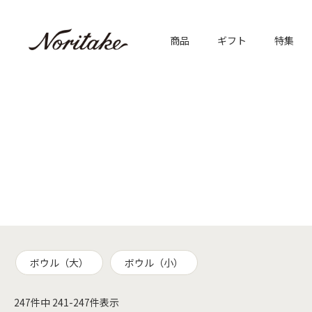
商品
ギフト
特集
ボウル（大）
ボウル（小）
247
件中
241
-
247
件表示